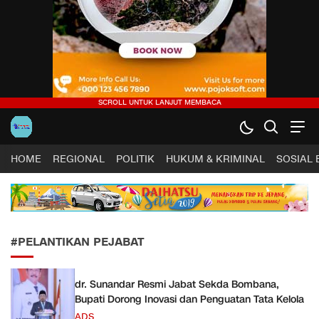
Harapan Sultra .COM |
Lugas, Tuntas dan Terpercaya
HOME
REGIONAL
POLITIK
HUKUM & KRIMINAL
SOSIAL
#PELANTIKAN PEJABAT
dr. Sunandar Resmi Jabat Sekda Bombana,
Bupati Dorong Inovasi dan Penguatan Tata Kelola
ADS