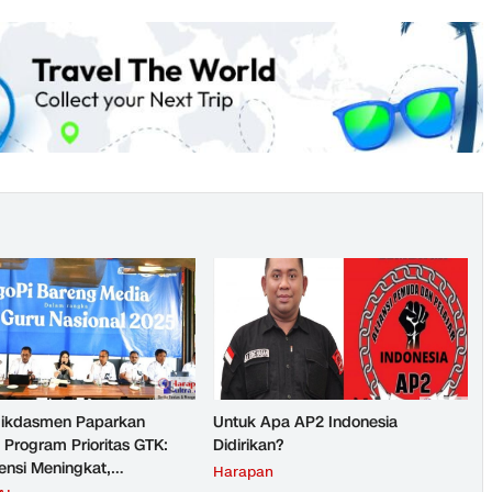
ikdasmen Paparkan
Untuk Apa AP2 Indonesia
 Program Prioritas GTK:
Didirikan?
nsi Meningkat,
Harapan
teraan Guru Kian Diperkuat