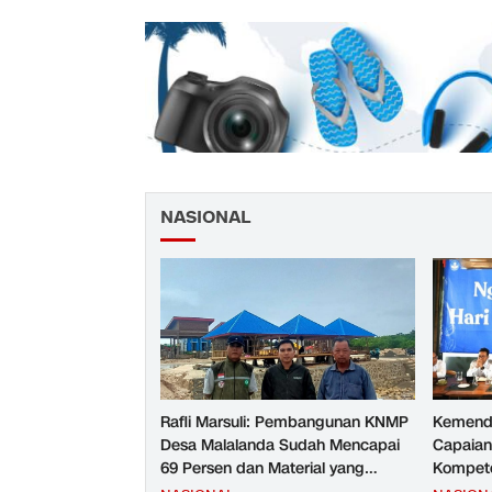
NASIONAL
Rafli Marsuli: Pembangunan KNMP
Kemend
Desa Malalanda Sudah Mencapai
Capaian
69 Persen dan Material yang
Kompete
Digunakan Sudah Sesuai Hasil Uji
Kesejah