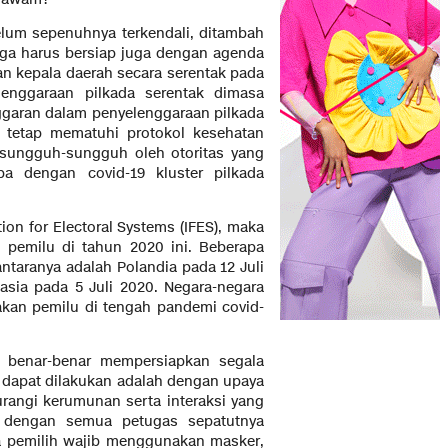
 sepenuhnya terkendali, ditambah
uga harus bersiap juga dengan agenda
an kepala daerah secara serentak pada
enggaraan pilkada serentak dimasa
ggaran dalam penyelenggaraan pilkada
 tetap mematuhi protokol kesehatan
a sungguh-sungguh oleh otoritas yang
pa dengan covid-19 kluster pilkada
 for Electoral Systems (IFES), maka
 pemilu di tahun 2020 ini. Beberapa
taranya adalah Polandia pada 12 Juli
asia pada 5 Juli 2020. Negara-negara
kan pemilu di tengah pandemi covid-
r-benar mempersiapkan segala
 dapat dilakukan adalah dengan upaya
angi kerumunan serta interaksi yang
h dengan semua petugas sepatutnya
ra pemilih wajib menggunakan masker,