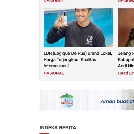
NASIONAL
NASION
Tes JMD dan JMF
LDR (Logique De Rue) Brand Lokal,
Jelang 
Harga Terjangkau, Kualitas
Kabupat
Internasional
Andi Ni
NASIONAL
Head Li
INDEKS BERITA