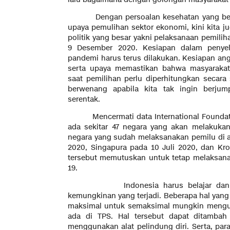
Dengan persoalan kesehatan yang belum
upaya pemulihan sektor ekonomi, kini kita j
politik yang besar yakni pelaksanaan pemilih
9 Desember 2020. Kesiapan dalam penyel
pandemi harus terus dilakukan. Kesiapan an
serta upaya memastikan bahwa masyarakat
saat pemilihan perlu diperhitungkan secar
berwenang apabila kita tak ingin berjum
serentak.
Mencermati data International Foundation
ada sekitar 47 negara yang akan melakukan
negara yang sudah melaksanakan pemilu di an
2020, Singapura pada 10 Juli 2020, dan Kro
tersebut memutuskan untuk tetap melaksana
19.
Indonesia harus belajar dan bena
kemungkinan yang terjadi. Beberapa hal yang
maksimal untuk semaksimal mungkin mengur
ada di TPS. Hal tersebut dapat ditamba
menggunakan alat pelindung diri. Serta, pa