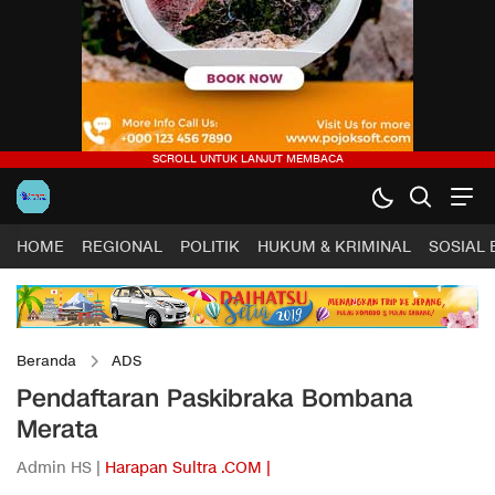
HOME
REGIONAL
POLITIK
HUKUM & KRIMINAL
SOSIAL
Beranda
ADS
Pendaftaran Paskibraka Bombana
Merata
Admin HS |
Harapan Sultra .COM |