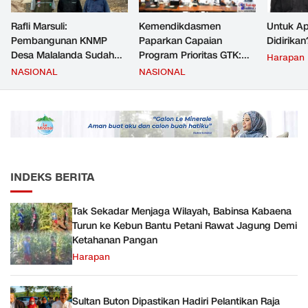
Rafli Marsuli:
Kemendikdasmen
Untuk Ap
Pembangunan KNMP
Paparkan Capaian
Didirikan
Desa Malalanda Sudah
Program Prioritas GTK:
Harapan
Mencapai 69 Persen dan
Kompetensi Meningkat,
NASIONAL
NASIONAL
Material yang Digunakan
Kesejahteraan Guru Kian
Sudah Sesuai Hasil Uji Tes
Diperkuat
JMD dan JMF
INDEKS BERITA
Tak Sekadar Menjaga Wilayah, Babinsa Kabaena
Turun ke Kebun Bantu Petani Rawat Jagung Demi
Ketahanan Pangan
Harapan
Sultan Buton Dipastikan Hadiri Pelantikan Raja