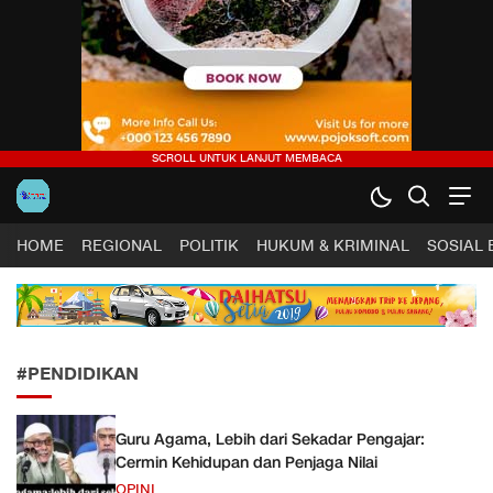
Harapan Sultra .COM |
Lugas, Tuntas dan Terpercaya
HOME
REGIONAL
POLITIK
HUKUM & KRIMINAL
SOSIAL
#PENDIDIKAN
Guru Agama, Lebih dari Sekadar Pengajar:
Cermin Kehidupan dan Penjaga Nilai
OPINI