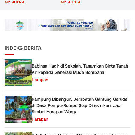
Mencapai 69 Persen dan
Kompetensi Meningkat,
NASIONAL
NASIONAL
Material yang Digunakan
Kesejahteraan Guru Kian
Sudah Sesuai Hasil Uji Tes
Diperkuat
JMD dan JMF
INDEKS BERITA
Babinsa Hadir di Sekolah, Tanamkan Cinta Tanah
Air kepada Generasi Muda Bombana
Harapan
Rampung Dibangun, Jembatan Gantung Garuda
di Desa Rompu-Rompu Siap Diresmikan, Jadi
Simbol Harapan Warga
Harapan