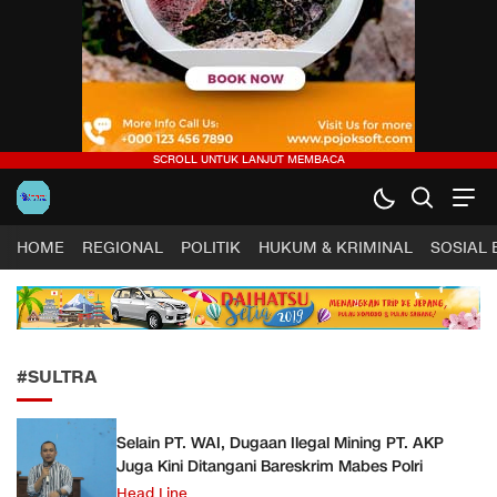
Harapan Sultra .COM |
Lugas, Tuntas dan Terpercaya
HOME
REGIONAL
POLITIK
HUKUM & KRIMINAL
SOSIAL
#SULTRA
Selain PT. WAI, Dugaan Ilegal Mining PT. AKP
Juga Kini Ditangani Bareskrim Mabes Polri
Head Line