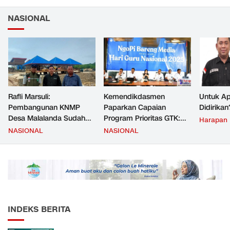
NASIONAL
Rafli Marsuli:
Kemendikdasmen
Untuk Ap
Pembangunan KNMP
Paparkan Capaian
Didirikan
Desa Malalanda Sudah
Program Prioritas GTK:
Harapan
Mencapai 69 Persen dan
Kompetensi Meningkat,
NASIONAL
NASIONAL
Material yang Digunakan
Kesejahteraan Guru Kian
Sudah Sesuai Hasil Uji Tes
Diperkuat
JMD dan JMF
INDEKS BERITA