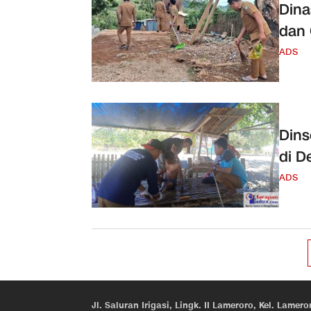
Dina
dan
ADS
Dins
di D
ADS
Jl. Saluran Irigasi, Lingk. II Lameroro, Kel. Lam