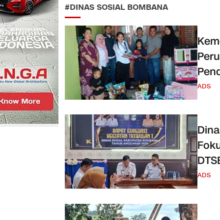
#DINAS SOSIAL BOMBANA
Keme
Peru
Pend
ADS
Dina
Foku
DTS
ADS