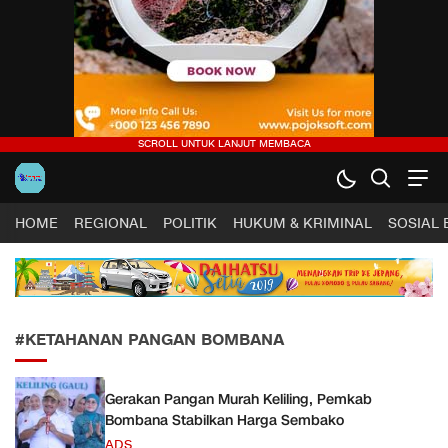
Harapan Sultra .COM |
Lugas, Tuntas dan Terpercaya
HOME
REGIONAL
POLITIK
HUKUM & KRIMINAL
SOSIAL
#KETAHANAN PANGAN BOMBANA
Gerakan Pangan Murah Keliling, Pemkab
Bombana Stabilkan Harga Sembako
ADS