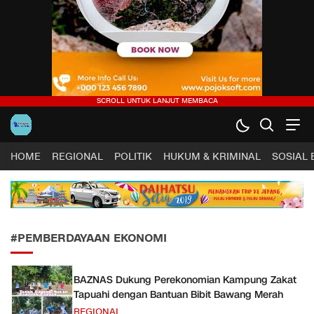
Harapan Sultra .COM |
Lugas, Tuntas dan Terpercaya
HOME
REGIONAL
POLITIK
HUKUM & KRIMINAL
SOSIAL
#PEMBERDAYAAN EKONOMI
BAZNAS Dukung Perekonomian Kampung Zakat
Tapuahi dengan Bantuan Bibit Bawang Merah
REGIONAL