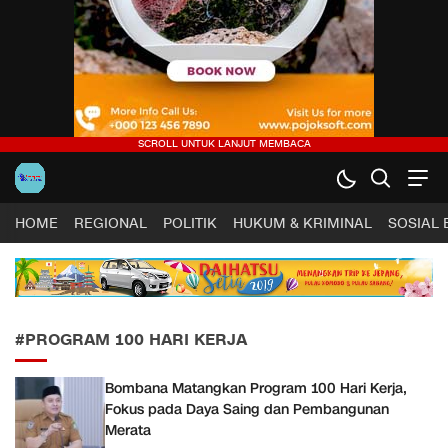
Harapan Sultra .COM |
Lugas, Tuntas dan Terpercaya
HOME
REGIONAL
POLITIK
HUKUM & KRIMINAL
SOSIAL
#PROGRAM 100 HARI KERJA
Bombana Matangkan Program 100 Hari Kerja,
Fokus pada Daya Saing dan Pembangunan
Merata