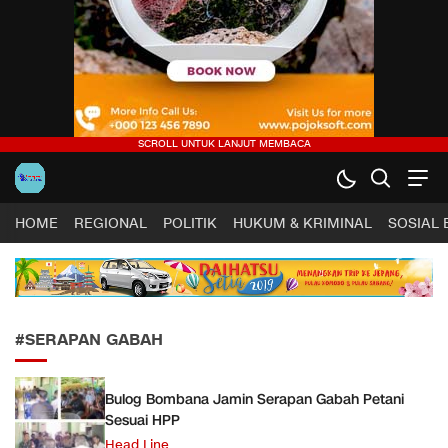
Harapan Sultra .COM |
Lugas, Tuntas dan Terpercaya
HOME
REGIONAL
POLITIK
HUKUM & KRIMINAL
SOSIAL
#SERAPAN GABAH
Bulog Bombana Jamin Serapan Gabah Petani
Sesuai HPP
Head Line