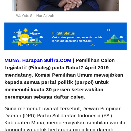
Wa Ode Siti Nur Azizah
MUNA, Harapan Sultra.COM
| Pemilihan Calon
Legislatif (Pilcaleg) pada Rabu17 April 2019
mendatang, Komisi Pemilihan Umum mewajibkan
kepada semua partai politik (parpol) untuk
memenuhi kuota 30 persen keterwakilan
perempuan sebagai daftar caleg.
Guna memenuhi syarat tersebut, Dewan Pimpinan
Daerah (DPD) Partai Solidaritas Indonesia (PSI)
Kabupaten Muna, mempercayakan sembilan wanita
tangguhnya untuk bertarung pada lima daerah