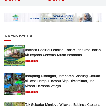
Material yang Digunakan
Kesejahteraan Guru Kian
Sudah Sesuai Hasil Uji Tes
Diperkuat
JMD dan JMF
INDEKS BERITA
Babinsa Hadir di Sekolah, Tanamkan Cinta Tanah
Air kepada Generasi Muda Bombana
Harapan
Rampung Dibangun, Jembatan Gantung Garuda
di Desa Rompu-Rompu Siap Diresmikan, Jadi
Simbol Harapan Warga
Harapan
Tak Sekadar Menjaga Wilayah, Babinsa Kabaena