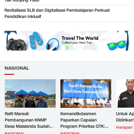
Tak Kunjung Pasti
Revitalisasi SLB dan Digitalisasi Pembelajaran Perkuat
Pendidikan Inklusif
NASIONAL
Rafli Marsuli:
Kemendikdasmen
Untuk Ap
Pembangunan KNMP
Paparkan Capaian
Didirikan
Desa Malalanda Sudah
Program Prioritas GTK:
Harapan
Mencapai 69 Persen dan
Kompetensi Meningkat,
NASIONAL
NASIONAL