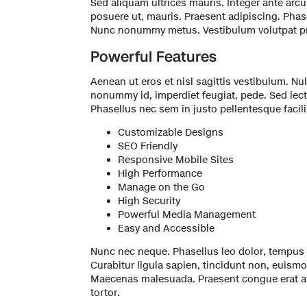
Sed aliquam ultrices mauris. Integer ante arc
posuere ut, mauris. Praesent adipiscing. Pha
Nunc nonummy metus. Vestibulum volutpat pret
Powerful Features
Aenean ut eros et nisl sagittis vestibulum. Null
nonummy id, imperdiet feugiat, pede. Sed lect
Phasellus nec sem in justo pellentesque facili
Customizable Designs
SEO Friendly
Responsive Mobile Sites
High Performance
Manage on the Go
High Security
Powerful Media Management
Easy and Accessible
Nunc nec neque. Phasellus leo dolor, tempus no
Curabitur ligula sapien, tincidunt non, euismo
Maecenas malesuada. Praesent congue erat at
tortor.