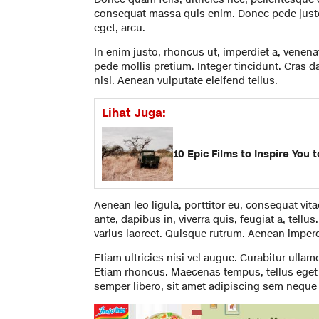
consequat massa quis enim. Donec pede justo, f
eget, arcu.
In enim justo, rhoncus ut, imperdiet a, venenat
pede mollis pretium. Integer tincidunt. Cras
nisi. Aenean vulputate eleifend tellus.
Lihat Juga:
10 Epic Films to Inspire You t
Aenean leo ligula, porttitor eu, consequat vit
ante, dapibus in, viverra quis, feugiat a, tellu
varius laoreet. Quisque rutrum. Aenean imperd
Etiam ultricies nisi vel augue. Curabitur ullamc
Etiam rhoncus. Maecenas tempus, tellus eg
semper libero, sit amet adipiscing sem neque