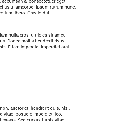
u, accumsan a, consectetuer eget,
sellus ullamcorper ipsum rutrum nunc.
ium libero. Cras id dui.
am nulla eros, ultricies sit amet,
us. Donec mollis hendrerit risus.
sis. Etiam imperdiet imperdiet orci.
n, auctor et, hendrerit quis, nisi.
d vitae, posuere imperdiet, leo.
 massa. Sed cursus turpis vitae