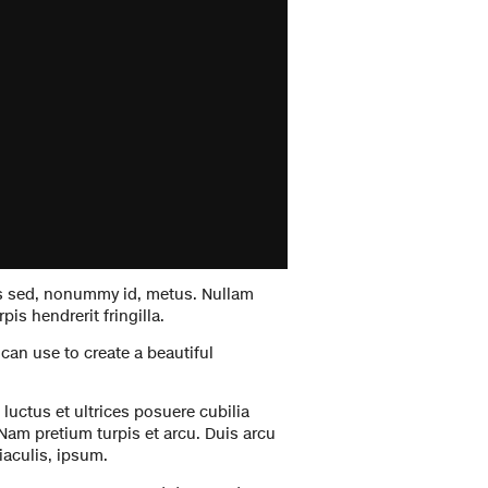
is sed, nonummy id, metus. Nullam
is hendrerit fringilla.
an use to create a beautiful
luctus et ultrices posuere cubilia
 Nam pretium turpis et arcu. Duis arcu
 iaculis, ipsum.