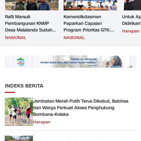
Rafli Marsuli:
Kemendikdasmen
Untuk Ap
Pembangunan KNMP
Paparkan Capaian
Didirikan
Desa Malalanda Sudah
Program Prioritas GTK:
Harapan
Mencapai 69 Persen dan
Kompetensi Meningkat,
NASIONAL
NASIONAL
Material yang Digunakan
Kesejahteraan Guru Kian
Sudah Sesuai Hasil Uji Tes
Diperkuat
JMD dan JMF
INDEKS BERITA
Jembatan Merah Putih Terus Dikebut, Babinsa
dan Warga Perkuat Akses Penghubung
Bombana–Kolaka
Harapan