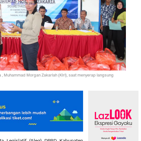
a , Muhammad Morgan Zakariah (Kiri), saat menyerap langsung
 Legislatif (Aleg) DPRD Kabupaten