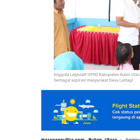
Anggota Legislatif DPRD Kabupaten Buton Utar
berbagai aspirasi masyarakat Desa Lantagi
Harapansultra.com, Buton Utara
– Anggota