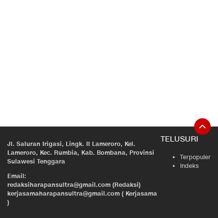
TELUSURI
Jl. Saluran Irigasi, Lingk. II Lameroro, Kel.
Lameroro, Kec. Rumbia, Kab. Bombana, Provinsi
Terpopuler
Sulawesi Tenggara
Indeks
Email:
redaksiharapansultra@gmail.com (Redaksi)
kerjasamaharapansultra@gmail.com ( Kerjasama
)