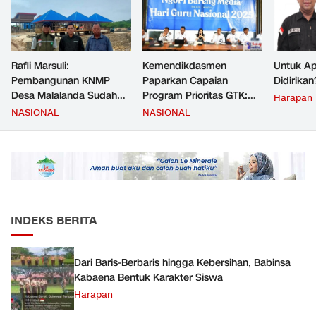
Rafli Marsuli:
Kemendikdasmen
Untuk Ap
Pembangunan KNMP
Paparkan Capaian
Didirikan
Desa Malalanda Sudah
Program Prioritas GTK:
Harapan
Mencapai 69 Persen dan
Kompetensi Meningkat,
NASIONAL
NASIONAL
Material yang Digunakan
Kesejahteraan Guru Kian
Sudah Sesuai Hasil Uji Tes
Diperkuat
JMD dan JMF
INDEKS BERITA
Dari Baris-Berbaris hingga Kebersihan, Babinsa
Kabaena Bentuk Karakter Siswa
Harapan