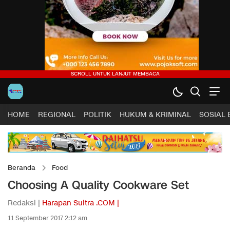
HOME
REGIONAL
POLITIK
HUKUM & KRIMINAL
SOSIAL
Beranda
Food
Choosing A Quality Cookware Set
Redaksi |
Harapan Sultra .COM |
11 September 2017 2:12 am