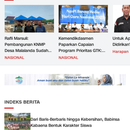
Rafli Marsuli:
Kemendikdasmen
Untuk Ap
Pembangunan KNMP
Paparkan Capaian
Didirikan
Desa Malalanda Sudah
Program Prioritas GTK:
Harapan
Mencapai 69 Persen dan
Kompetensi Meningkat,
NASIONAL
NASIONAL
Material yang Digunakan
Kesejahteraan Guru Kian
Sudah Sesuai Hasil Uji Tes
Diperkuat
JMD dan JMF
INDEKS BERITA
Dari Baris-Berbaris hingga Kebersihan, Babinsa
Kabaena Bentuk Karakter Siswa