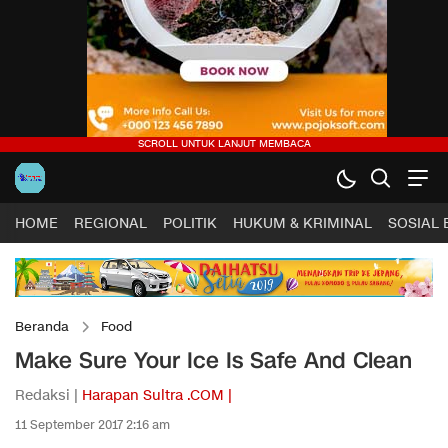
HOME
REGIONAL
POLITIK
HUKUM & KRIMINAL
SOSIAL
Beranda
Food
Make Sure Your Ice Is Safe And Clean
Redaksi |
Harapan Sultra .COM |
11 September 2017 2:16 am