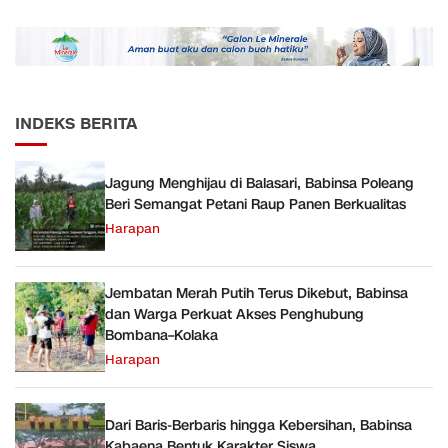
Sudah Sesuai Hasil Uji Tes
Diperkuat
JMD dan JMF
INDEKS BERITA
Jagung Menghijau di Balasari, Babinsa Poleang
Beri Semangat Petani Raup Panen Berkualitas
Harapan
Jembatan Merah Putih Terus Dikebut, Babinsa
dan Warga Perkuat Akses Penghubung
Bombana–Kolaka
Harapan
Dari Baris-Berbaris hingga Kebersihan, Babinsa
Kabaena Bentuk Karakter Siswa