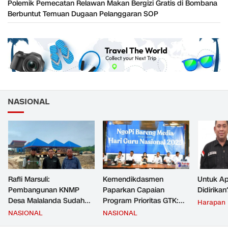
Polemik Pemecatan Relawan Makan Bergizi Gratis di Bombana
Berbuntut Temuan Dugaan Pelanggaran SOP
NASIONAL
Rafli Marsuli:
Kemendikdasmen
Untuk Ap
Pembangunan KNMP
Paparkan Capaian
Didirikan
Desa Malalanda Sudah
Program Prioritas GTK:
Harapan
Mencapai 69 Persen dan
Kompetensi Meningkat,
NASIONAL
NASIONAL
Material yang Digunakan
Kesejahteraan Guru Kian