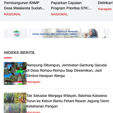
Pembangunan KNMP
Paparkan Capaian
Didirikan
Desa Malalanda Sudah
Program Prioritas GTK:
Harapan
Mencapai 69 Persen dan
Kompetensi Meningkat,
NASIONAL
NASIONAL
Material yang Digunakan
Kesejahteraan Guru Kian
Sudah Sesuai Hasil Uji Tes
Diperkuat
JMD dan JMF
INDEKS BERITA
Rampung Dibangun, Jembatan Gantung Garuda
di Desa Rompu-Rompu Siap Diresmikan, Jadi
Simbol Harapan Warga
Harapan
Tak Sekadar Menjaga Wilayah, Babinsa Kabaena
Turun ke Kebun Bantu Petani Rawat Jagung Demi
Ketahanan Pangan
Harapan