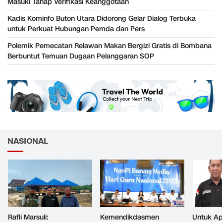
Masuki Tahap Verifikasi Keanggotaan
Kadis Kominfo Buton Utara Didorong Gelar Dialog Terbuka
untuk Perkuat Hubungan Pemda dan Pers
Polemik Pemecatan Relawan Makan Bergizi Gratis di Bombana
Berbuntut Temuan Dugaan Pelanggaran SOP
NASIONAL
Rafli Marsuli:
Kemendikdasmen
Untuk Ap