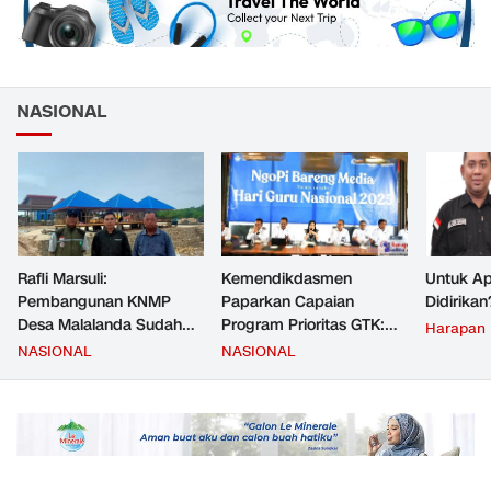
NASIONAL
Rafli Marsuli:
Kemendikdasmen
Untuk Ap
Pembangunan KNMP
Paparkan Capaian
Didirikan
Desa Malalanda Sudah
Program Prioritas GTK:
Harapan
Mencapai 69 Persen dan
Kompetensi Meningkat,
NASIONAL
NASIONAL
Material yang Digunakan
Kesejahteraan Guru Kian
Sudah Sesuai Hasil Uji Tes
Diperkuat
JMD dan JMF