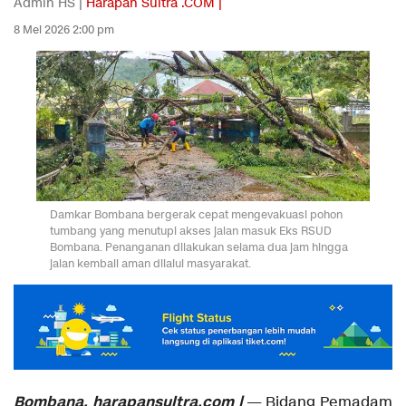
Admin HS |
Harapan Sultra .COM |
8 Mei 2026 2:00 pm
Damkar Bombana bergerak cepat mengevakuasi pohon
tumbang yang menutupi akses jalan masuk Eks RSUD
Bombana. Penanganan dilakukan selama dua jam hingga
jalan kembali aman dilalui masyarakat.
Bombana, harapansultra.com |
— Bidang Pemadam