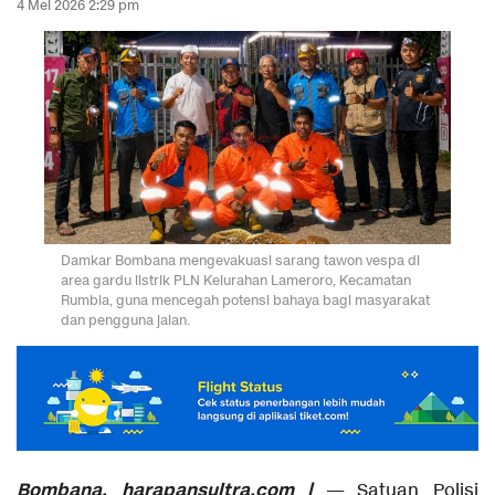
4 Mei 2026 2:29 pm
Damkar Bombana mengevakuasi sarang tawon vespa di
area gardu listrik PLN Kelurahan Lameroro, Kecamatan
Rumbia, guna mencegah potensi bahaya bagi masyarakat
dan pengguna jalan.
Bombana, harapansultra.com |
— Satuan Polisi