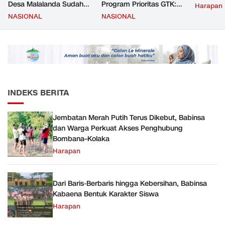
Desa Malalanda Sudah
Program Prioritas GTK:
Harapan
Mencapai 69 Persen dan
Kompetensi Meningkat,
NASIONAL
NASIONAL
Material yang Digunakan
Kesejahteraan Guru Kian
Sudah Sesuai Hasil Uji Tes
Diperkuat
JMD dan JMF
INDEKS BERITA
Jembatan Merah Putih Terus Dikebut, Babinsa
dan Warga Perkuat Akses Penghubung
Bombana–Kolaka
Harapan
Dari Baris-Berbaris hingga Kebersihan, Babinsa
Kabaena Bentuk Karakter Siswa
Harapan