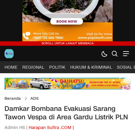
HOME
REGIONAL
POLITIK
HUKUM & KRIMINAL
SOSIAL
Beranda
ADS
Damkar Bombana Evakuasi Sarang
Tawon Vespa di Area Gardu Listrik PLN
Admin HS |
Harapan Sultra .COM |