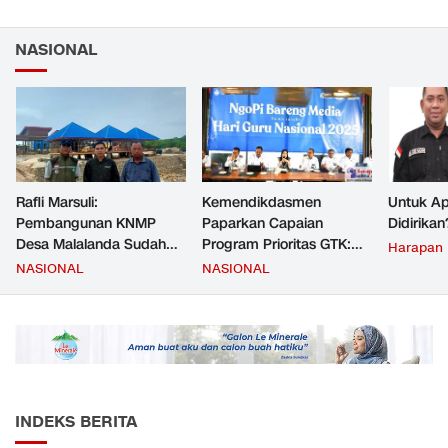
NASIONAL
Rafli Marsuli:
Kemendikdasmen
Untuk Ap
Pembangunan KNMP
Paparkan Capaian
Didirikan
Desa Malalanda Sudah
Program Prioritas GTK:
Harapan
Mencapai 69 Persen dan
Kompetensi Meningkat,
NASIONAL
NASIONAL
Material yang Digunakan
Kesejahteraan Guru Kian
Sudah Sesuai Hasil Uji Tes
Diperkuat
JMD dan JMF
INDEKS BERITA