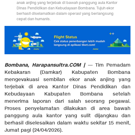
anak anjing yang terjebak di bawah panggung aula Kantor
Dinas Pendidikan dan Kebudayaan Bombana. Tujuh ekor
berhasil diselamatkan dalam operasi yang berlangsung
cepat dan humanis.
Bombana, Harapansultra.COM |
— Tim Pemadam
Kebakaran (Damkar) Kabupaten Bombana
mengevakuasi sembilan ekor anak anjing yang
terjebak di area Kantor Dinas Pendidikan dan
Kebudayaan Kabupaten Bombana setelah
menerima laporan dari salah seorang pegawai.
Proses penyelamatan dilakukan di area bawah
panggung aula kantor yang sulit dijangkau dan
berhasil diselesaikan dalam waktu sekitar 15 menit,
Jumat pagi (24/04/2026).