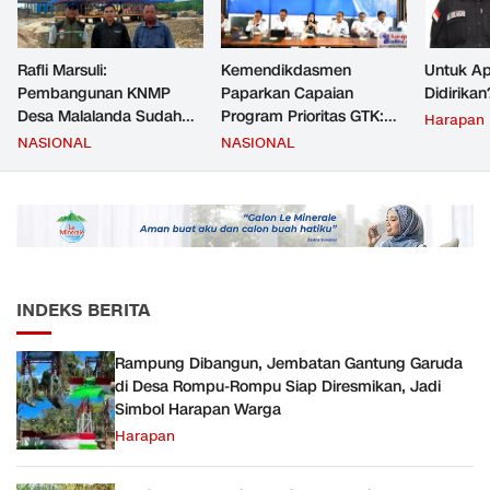
Rafli Marsuli:
Kemendikdasmen
Untuk Ap
Pembangunan KNMP
Paparkan Capaian
Didirikan
Desa Malalanda Sudah
Program Prioritas GTK:
Harapan
Mencapai 69 Persen dan
Kompetensi Meningkat,
NASIONAL
NASIONAL
Material yang Digunakan
Kesejahteraan Guru Kian
Sudah Sesuai Hasil Uji Tes
Diperkuat
JMD dan JMF
INDEKS BERITA
Rampung Dibangun, Jembatan Gantung Garuda
di Desa Rompu-Rompu Siap Diresmikan, Jadi
Simbol Harapan Warga
Harapan