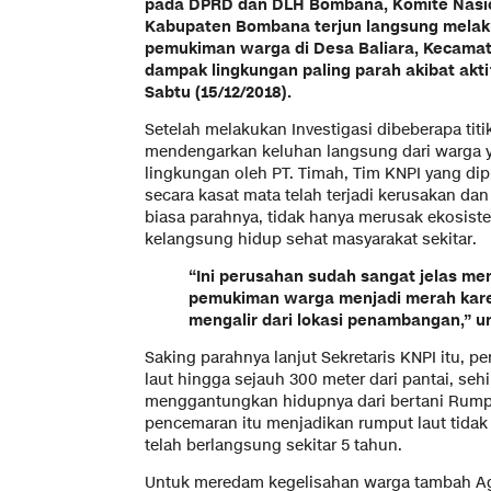
pada DPRD dan DLH Bombana, Komite Nasio
Kabupaten Bombana terjun langsung melakuk
pemukiman warga di Desa Baliara, Kecama
dampak lingkungan paling parah akibat akt
Sabtu (15/12/2018).
Setelah melakukan Investigasi dibeberapa tit
mendengarkan keluhan langsung dari warga 
lingkungan oleh PT. Timah, Tim KNPI yang di
secara kasat mata telah terjadi kerusakan d
biasa parahnya, tidak hanya merusak ekosis
kelangsung hidup sehat masyarakat sekitar.
“Ini perusahan sudah sangat jelas me
pemukiman warga menjadi merah kare
mengalir dari lokasi penambangan,” u
Saking parahnya lanjut Sekretaris KNPI itu, 
laut hingga sejauh 300 meter dari pantai, se
menggantungkan hidupnya dari bertani Rumpu
pencemaran itu menjadikan rumput laut tidak
telah berlangsung sekitar 5 tahun.
Untuk meredam kegelisahan warga tambah Ag