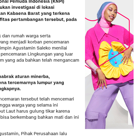
nal Pemuda Indonesia (KNPI)
an investigasi di lokasi
tan Kabaena Barat yang terkena
ifitas pertambangan tersebut, pada
ik dan rumah warga serta
yang menjadi korban pencemaran
pimpin Agustamin Saleko menilai
an pencemaran Lingkungan yang luar
tem yang ada bahkan telah mengancam
nabrak aturan minerba,
na tercemarnya lumpur yang
ngkapnya.
pencemaran tersebut telah mencemari
hingga warga yang selama ini
t Laut harus gulung tikar karena
 bisa berkembang bahkan mati dan ini
ustamin, Pihak Perusahaan lalu