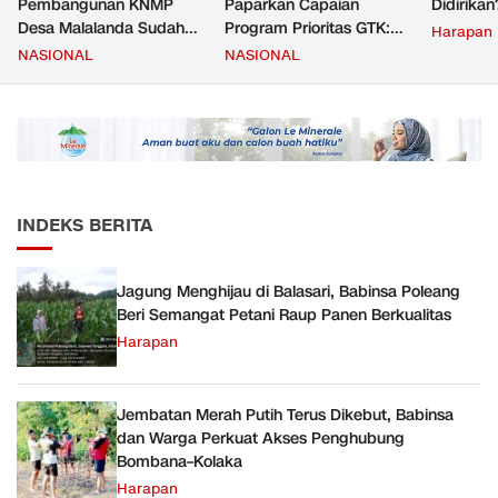
Pembangunan KNMP
Paparkan Capaian
Didirikan
Desa Malalanda Sudah
Program Prioritas GTK:
Harapan
Mencapai 69 Persen dan
Kompetensi Meningkat,
NASIONAL
NASIONAL
Material yang Digunakan
Kesejahteraan Guru Kian
Sudah Sesuai Hasil Uji Tes
Diperkuat
JMD dan JMF
INDEKS BERITA
Jagung Menghijau di Balasari, Babinsa Poleang
Beri Semangat Petani Raup Panen Berkualitas
Harapan
Jembatan Merah Putih Terus Dikebut, Babinsa
dan Warga Perkuat Akses Penghubung
Bombana–Kolaka
Harapan