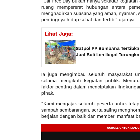
“Car Free Day bukan hanya sekadar kegiatan 
ruang mempererat hubungan antara pemer
menghadirkan suasana yang aman, nyaman, s
pentingnya hidup sehat dan tertib,” ujarnya.
Lihat Juga:
Satpol PP Bombana Tertibka
Jual Beli Los Ilegal Terungka
Ia juga mengimbau seluruh masyarakat un
selama mengikuti kegiatan publik. Menuru
faktor penting dalam menciptakan lingkung
pihak.
“Kami mengajak seluruh peserta untuk teta
sampah sembarangan, serta saling menghormati
berjalan dengan baik dan memberi manfaat ba