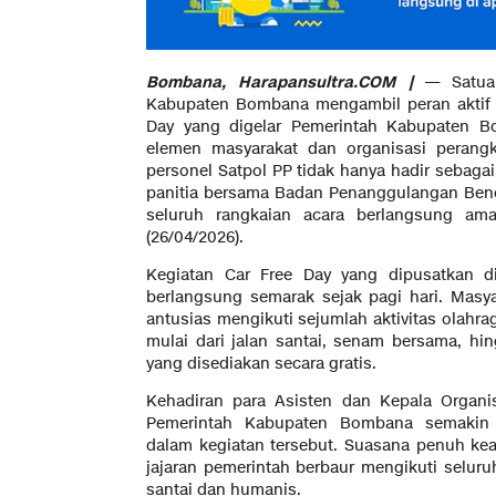
Bombana, Harapansultra.COM |
— Satuan
Kabupaten Bombana mengambil peran aktif 
Day yang digelar Pemerintah Kabupaten B
elemen masyarakat dan organisasi perangk
personel Satpol PP tidak hanya hadir sebagai
panitia bersama Badan Penanggulangan Ben
seluruh rangkaian acara berlangsung ama
(26/04/2026).
Kegiatan Car Free Day yang dipusatkan 
berlangsung semarak sejak pagi hari. Masy
antusias mengikuti sejumlah aktivitas olahra
mulai dari jalan santai, senam bersama, h
yang disediakan secara gratis.
Kehadiran para Asisten dan Kepala Organi
Pemerintah Kabupaten Bombana semaki
dalam kegiatan tersebut. Suasana penuh keak
jajaran pemerintah berbaur mengikuti selur
santai dan humanis.