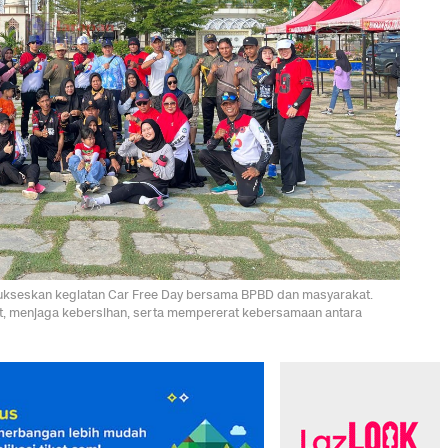
yukseskan kegiatan Car Free Day bersama BPBD dan masyarakat.
hat, menjaga kebersihan, serta mempererat kebersamaan antara