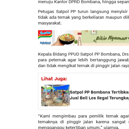
menuju Kantor DPRD Bombana, hingga sepanja
Petugas Satpol PP turun langsung menyisi
tidak ada ternak yang berkeliaran maupun di
masyarakat.
Kepala Bidang PPUD Satpol PP Bombana, Dr
para peternak agar lebih bertanggung jaw
dan tidak mengikat ternak di pinggir jalan raya
Lihat Juga:
Satpol PP Bombana Tertibka
Jual Beli Los Ilegal Terungka
“Kami mengimbau para pemilik ternak agar
ternaknya di pinggir jalan karena sanga
mengganggu ketertiban umum,” ujarnya.