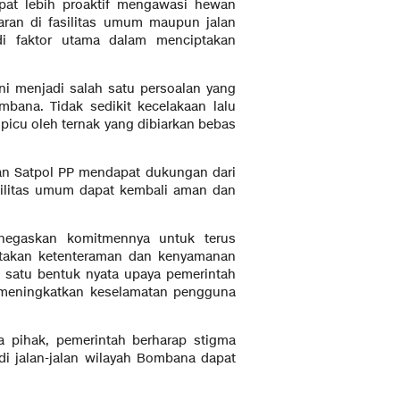
pat lebih proaktif mengawasi hewan
iaran di fasilitas umum maupun jalan
adi faktor utama dalam menciptakan
ini menjadi salah satu persoalan yang
ana. Tidak sedikit kecelakaan lalu
picu oleh ternak yang dibiarkan bebas
kan Satpol PP mendapat dukungan dari
asilitas umum dapat kembali aman dan
egaskan komitmennya untuk terus
takan ketenteraman dan kenyamanan
h satu bentuk nyata upaya pemerintah
 meningkatkan keselamatan pengguna
a pihak, pemerintah berharap stigma
 di jalan-jalan wilayah Bombana dapat