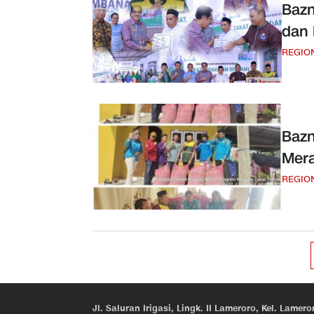
Baz
dan 
REGIO
Bazn
Mera
REGIO
Jl. Saluran Irigasi, Lingk. II Lameroro, Kel. Lam