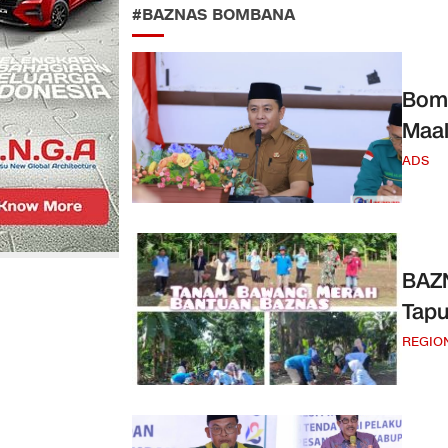
#BAZNAS BOMBANA
Bomb
Maal
ADS
BAZ
Tapu
REGIO