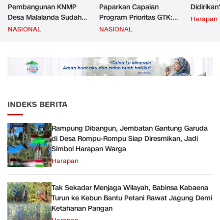
Pembangunan KNMP
Paparkan Capaian
Didirikan
Desa Malalanda Sudah
Program Prioritas GTK:
Harapan
Mencapai 69 Persen dan
Kompetensi Meningkat,
NASIONAL
NASIONAL
Material yang Digunakan
Kesejahteraan Guru Kian
Sudah Sesuai Hasil Uji Tes
Diperkuat
JMD dan JMF
INDEKS BERITA
Rampung Dibangun, Jembatan Gantung Garuda
di Desa Rompu-Rompu Siap Diresmikan, Jadi
Simbol Harapan Warga
Harapan
Tak Sekadar Menjaga Wilayah, Babinsa Kabaena
Turun ke Kebun Bantu Petani Rawat Jagung Demi
Ketahanan Pangan