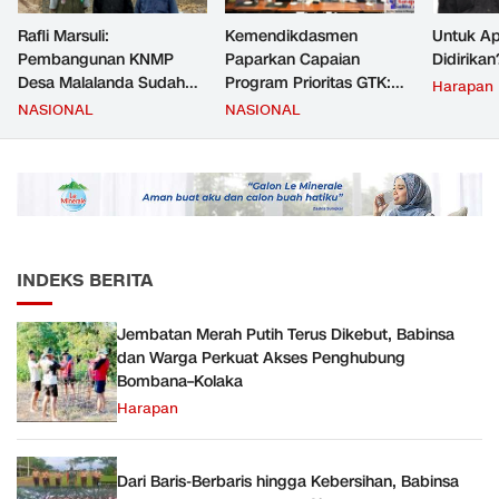
Rafli Marsuli:
Kemendikdasmen
Untuk Ap
Pembangunan KNMP
Paparkan Capaian
Didirikan
Desa Malalanda Sudah
Program Prioritas GTK:
Harapan
Mencapai 69 Persen dan
Kompetensi Meningkat,
NASIONAL
NASIONAL
Material yang Digunakan
Kesejahteraan Guru Kian
Sudah Sesuai Hasil Uji Tes
Diperkuat
JMD dan JMF
INDEKS BERITA
Jembatan Merah Putih Terus Dikebut, Babinsa
dan Warga Perkuat Akses Penghubung
Bombana–Kolaka
Harapan
Dari Baris-Berbaris hingga Kebersihan, Babinsa